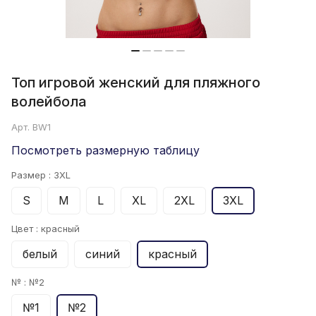
Топ игровой женский для пляжного
волейбола
Арт.
BW1
Посмотреть размерную таблицу
Размер :
3XL
S
M
L
XL
2XL
3XL
Цвет :
красный
белый
синий
красный
№ :
№2
№1
№2