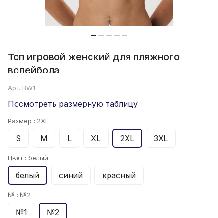
Топ игровой женский для пляжного
волейбола
Арт.
BW1
Посмотреть размерную таблицу
Размер :
2XL
S
M
L
XL
2XL
3XL
Цвет :
белый
белый
синий
красный
№ :
№2
№1
№2