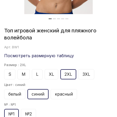
Топ игровой женский для пляжного
волейбола
Арт.
BW1
Посмотреть размерную таблицу
Размер :
2XL
S
M
L
XL
2XL
3XL
Цвет :
синий
белый
синий
красный
№ :
№1
№1
№2