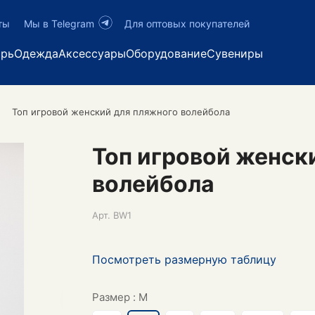
ты
Мы в Telegram
Для оптовых покупателей
арь
Одежда
Аксессуары
Оборудование
Сувениры
Топ игровой женский для пляжного волейбола
Топ игровой женск
волейбола
Арт.
BW1
Посмотреть размерную таблицу
Размер :
M