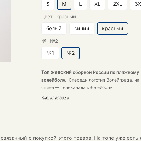
S
M
L
XL
2XL
3X
Цвет :
красный
белый
синий
красный
№ :
№2
№1
№2
Топ женский
сборной России по пляжному
волейболу.
Спереди логотип Волейграда, на
спине — телеканала «Волейбол»
Все описание
связанный с покупкой этого товара. На топе уже есть 