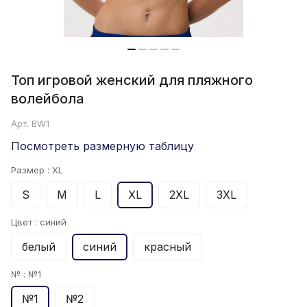
Топ игровой женский для пляжного
волейбола
Арт.
BW1
Посмотреть размерную таблицу
Размер :
XL
S
M
L
XL
2XL
3XL
Цвет :
синий
белый
синий
красный
№ :
№1
№1
№2