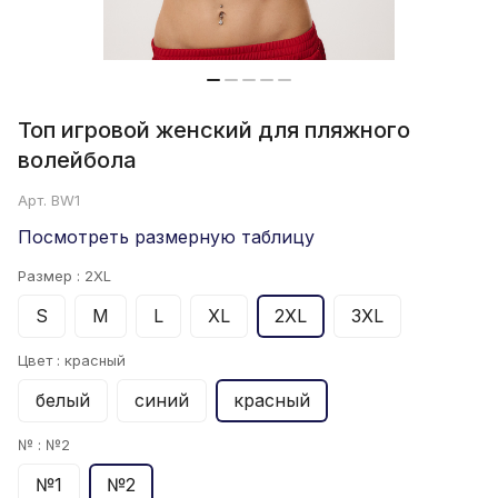
Топ игровой женский для пляжного
волейбола
Арт.
BW1
Посмотреть размерную таблицу
Размер :
2XL
S
M
L
XL
2XL
3XL
Цвет :
красный
белый
синий
красный
№ :
№2
№1
№2