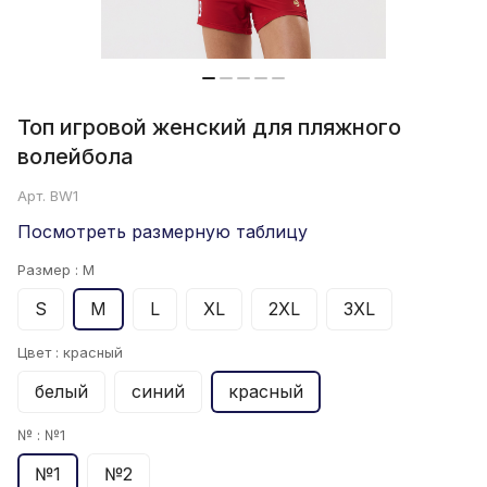
Топ игровой женский для пляжного
волейбола
Арт.
BW1
Посмотреть размерную таблицу
Размер :
M
S
M
L
XL
2XL
3XL
Цвет :
красный
белый
синий
красный
№ :
№1
№1
№2