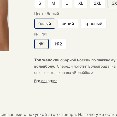
S
M
L
XL
2XL
3X
Цвет :
белый
белый
синий
красный
№ :
№1
№1
№2
Топ женский
сборной России по пляжному
волейболу.
Спереди логотип Волейграда, на
спине — телеканала «Волейбол»
Все описание
связанный с покупкой этого товара. На топе уже есть 