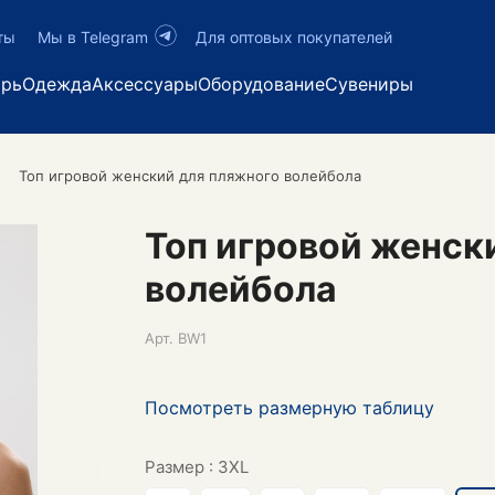
ты
Мы в Telegram
Для оптовых покупателей
арь
Одежда
Аксессуары
Оборудование
Сувениры
Топ игровой женский для пляжного волейбола
Топ игровой женск
волейбола
Арт.
BW1
Посмотреть размерную таблицу
Размер :
3XL