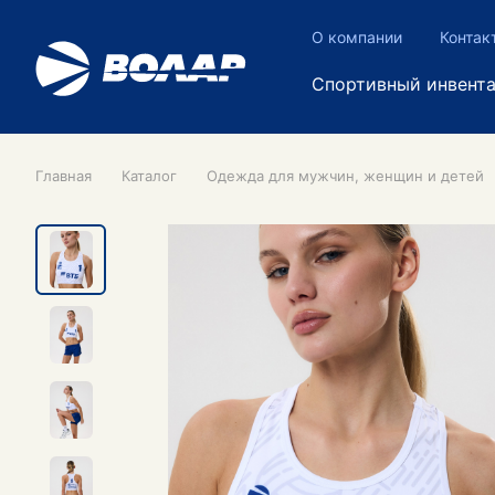
О компании
Контак
Спортивный инвент
Главная
Каталог
Одежда для мужчин, женщин и детей