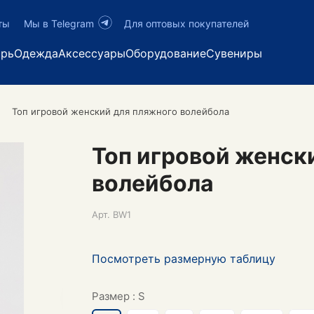
ты
Мы в Telegram
Для оптовых покупателей
арь
Одежда
Аксессуары
Оборудование
Сувениры
Топ игровой женский для пляжного волейбола
Топ игровой женск
волейбола
Арт.
BW1
Посмотреть размерную таблицу
Размер :
S