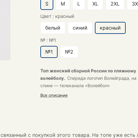
S
M
L
XL
2XL
3X
Цвет :
красный
белый
синий
красный
№ :
№1
№1
№2
Топ женский
сборной России по пляжному
волейболу.
Спереди логотип Волейграда, на
спине — телеканала «Волейбол»
Все описание
связанный с покупкой этого товара. На топе уже есть 