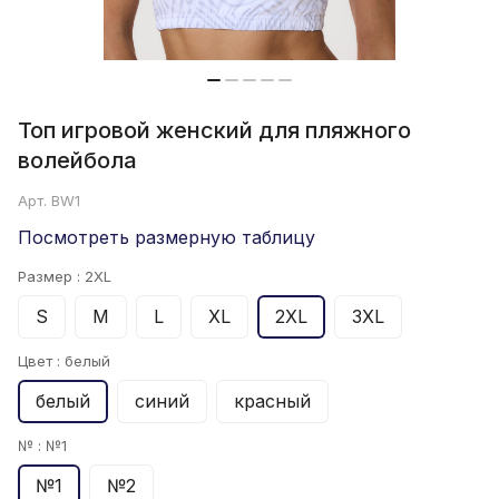
Топ игровой женский для пляжного
волейбола
Арт.
BW1
Посмотреть размерную таблицу
Размер :
2XL
S
M
L
XL
2XL
3XL
Цвет :
белый
белый
синий
красный
№ :
№1
№1
№2