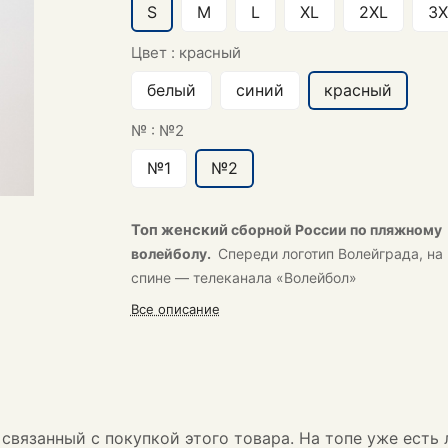
S
M
L
XL
2XL
3X
Цвет :
красный
белый
синий
красный
№ :
№2
№1
№2
Топ женский
сборной России по пляжному
волейболу.
Спереди логотип Волейграда, на
спине — телеканала «Волейбол»
Все описание
связанный с покупкой этого товара. На топе уже есть 