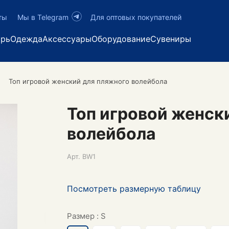
ты
Мы в Telegram
Для оптовых покупателей
арь
Одежда
Аксессуары
Оборудование
Сувениры
Топ игровой женский для пляжного волейбола
Топ игровой женск
волейбола
Арт.
BW1
Посмотреть размерную таблицу
Размер :
S