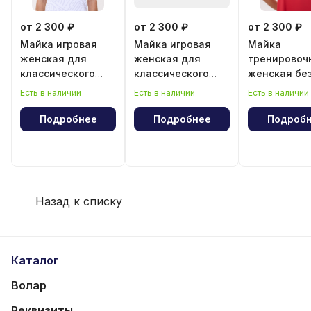
от 2 300 ₽
от 2 300 ₽
от 2 300 ₽
Майка игровая
Майка игровая
Майка
женская для
женская для
тренировоч
классического
классического
женская бе
волейбола
волейбола "Год
рукава
Есть в наличии
Есть в наличии
Есть в наличии
лошади"
Подробнее
Подробнее
Подроб
Назад к списку
Каталог
Волар
Реквизиты