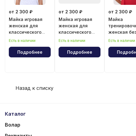
от 2 300 ₽
от 2 300 ₽
от 2 300 ₽
Майка игровая
Майка игровая
Майка
женская для
женская для
тренировоч
классического
классического
женская бе
волейбола
волейбола "Год
рукава
Есть в наличии
Есть в наличии
Есть в наличии
лошади"
Подробнее
Подробнее
Подроб
Назад к списку
Каталог
Волар
Реквизиты