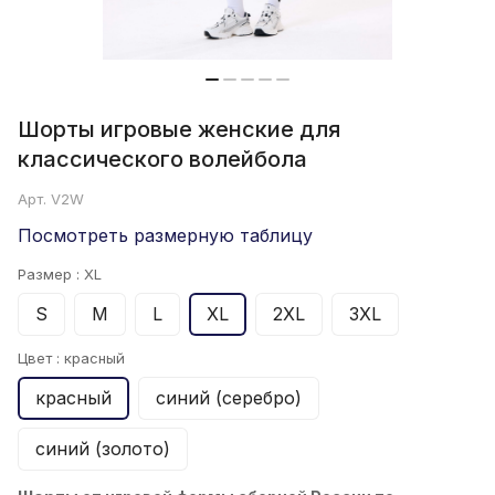
Шорты игровые женские для
классического волейбола
Арт.
V2W
Посмотреть размерную таблицу
Размер :
XL
S
M
L
XL
2XL
3XL
Цвет :
красный
красный
синий (серебро)
синий (золото)