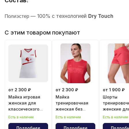
Состав:
Полиэстер
Dry Touch
—
100% с технологией
С этим товаром покупают
от 2 300 ₽
от 2 300 ₽
от 1 900 ₽
Майка игровая
Майка
Шорты
женская для
тренировочная
тренировоч
классического
женская без
женские дл
волейбола "Год
рукава
классическ
Есть в наличии
Есть в наличии
Есть в наличии
лошади"
волейбола
Подробнее
Подробнее
Подроб