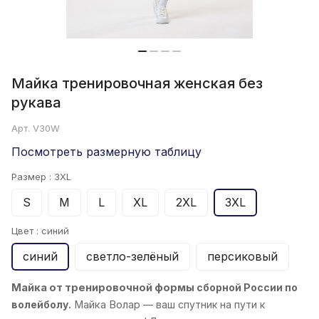
Майка тренировочная женская без
рукава
Арт.
V30W
Посмотреть размерную таблицу
Размер :
3XL
S
M
L
XL
2XL
3XL
Цвет :
синий
синий
светло-зелёный
персиковый
Майка от тренировочной формы
сборной России по
волейболу.
Майка
Волар
— ваш спутник на пути к