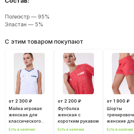
Состав:
Полиэстр — 95%
Эластан — 5%
С этим товаром покупают
от 2 300 ₽
от 2 200 ₽
от 1 900 ₽
Майка игровая
Футболка
Шорты
женская для
женская с
тренировоч
классического
коротким рукавом
женские дл
волейбола
классическ
Есть в наличии
Есть в наличии
Есть в наличии
волейбола