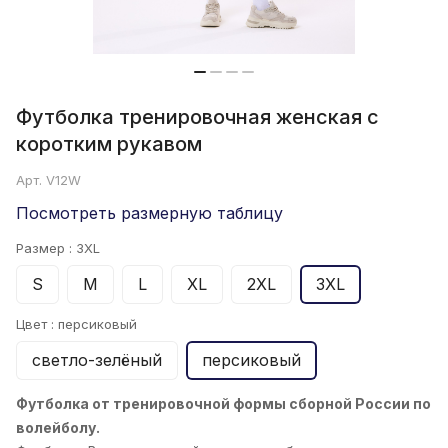
Футболка тренировочная женская с
коротким рукавом
Арт.
V12W
Посмотреть размерную таблицу
Размер :
3XL
S
M
L
XL
2XL
3XL
Цвет :
персиковый
светло-зелёный
персиковый
Футболка от тренировочной формы сборной России по
волейболу.