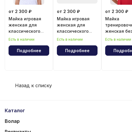
от 2 300 ₽
от 2 300 ₽
от 2 300 ₽
Майка игровая
Майка игровая
Майка
женская для
женская для
тренировоч
классического
классического
женская бе
волейбола
волейбола "Год
рукава
Есть в наличии
Есть в наличии
Есть в наличии
лошади"
Подробнее
Подробнее
Подроб
Назад к списку
Каталог
Волар
Реквизиты