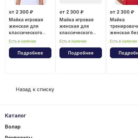
от 2 300 ₽
от 2 300 ₽
от 2 300 ₽
Майка игровая
Майка игровая
Майка
женская для
женская для
тренировоч
классического
классического
женская бе
волейбола
волейбола "Год
рукава
Есть в наличии
Есть в наличии
Есть в наличии
лошади"
Подробнее
Подробнее
Подроб
Назад к списку
Каталог
Волар
Реквизиты