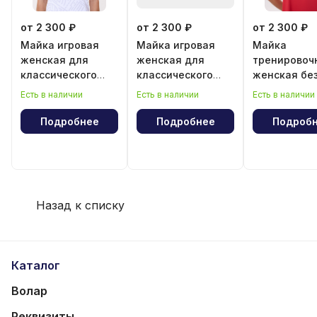
от 2 300 ₽
от 2 300 ₽
от 2 300 ₽
Майка игровая
Майка игровая
Майка
женская для
женская для
тренировоч
классического
классического
женская бе
волейбола
волейбола "Год
рукава
Есть в наличии
Есть в наличии
Есть в наличии
лошади"
Подробнее
Подробнее
Подроб
Назад к списку
Каталог
Волар
Реквизиты