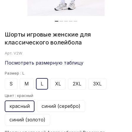
Шорты игровые женские для
классического волейбола
Арт.
V2W
Посмотреть размерную таблицу
Размер :
L
S
M
L
XL
2XL
3XL
Цвет :
красный
красный
синий (серебро)
синий (золото)