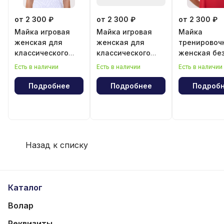
от 2 300 ₽
от 2 300 ₽
от 2 300 ₽
Майка игровая
Майка игровая
Майка
женская для
женская для
тренировоч
классического
классического
женская бе
волейбола
волейбола "Год
рукава
Есть в наличии
Есть в наличии
Есть в наличии
лошади"
Подробнее
Подробнее
Подроб
Назад к списку
Каталог
Волар
Реквизиты