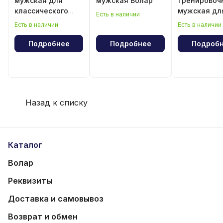
мужская для
мужская Волар
тренировоч
классического
мужская дл
Есть в наличии
волейбола
классическ
Есть в наличии
Есть в наличии
волейбола
Подробнее
Подробнее
Подроб
Назад к списку
Каталог
Волар
Реквизиты
Доставка и самовывоз
Возврат и обмен