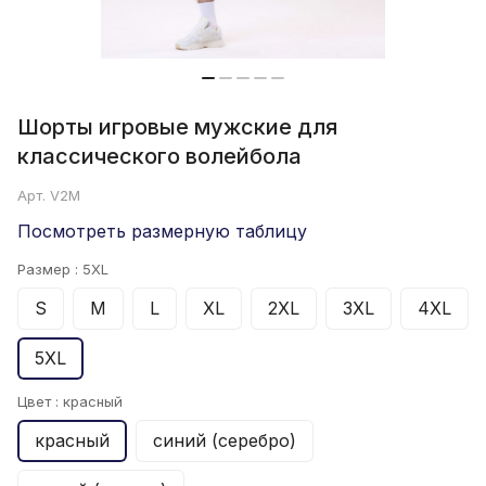
Шорты игровые мужские для
классического волейбола
Арт.
V2M
Посмотреть размерную таблицу
Размер :
5XL
S
M
L
XL
2XL
3XL
4XL
5XL
Цвет :
красный
красный
синий (серебро)