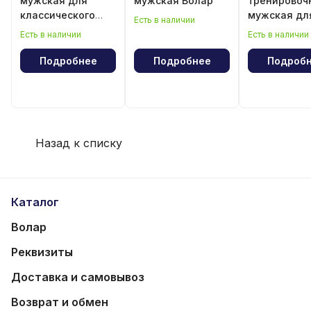
мужская для
мужская Волар
тренировоч
классического
мужская дл
Есть в наличии
волейбола
классическ
Есть в наличии
Есть в наличии
волейбола
Подробнее
Подробнее
Подроб
Назад к списку
Каталог
Волар
Реквизиты
Доставка и самовывоз
Возврат и обмен