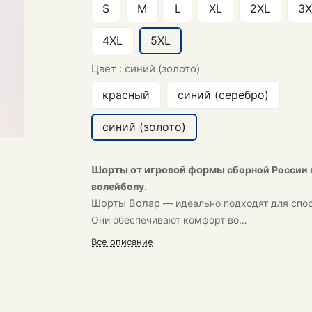
S
M
L
XL
2XL
3X
4XL
5XL
Цвет :
синий (золото)
красный
синий (серебро)
синий (золото)
Шорты от игровой формы
сборной России 
волейболу.
Шорты
Волар
— идеально подходят для спор
Они обеспечивают комфорт во
время тренировок.
Все описание