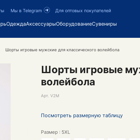
ты
Мы в Telegram
Для оптовых покупателей
арь
Одежда
Аксессуары
Оборудование
Сувениры
Шорты игровые мужские для классического волейбола
Шорты игровые му
волейбола
Арт.
V2M
Посмотреть размерную таблицу
Размер :
5XL