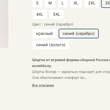
S
M
L
XL
2XL
3X
4XL
5XL
Цвет :
синий (серебро)
красный
синий (серебро)
синий (золото)
Шорты от игровой формы
сборной России 
волейболу.
Шорты
Волар
— идеально подходят для спор
Они обеспечивают комфорт во
время тренировок.
Все описание