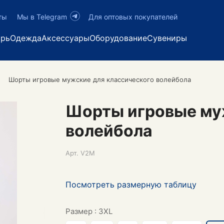
ты
Мы в Telegram
Для оптовых покупателей
арь
Одежда
Аксессуары
Оборудование
Сувениры
Шорты игровые мужские для классического волейбола
Шорты игровые му
волейбола
Арт.
V2M
Посмотреть размерную таблицу
Размер :
3XL