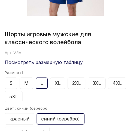
Шорты игровые мужские для
классического волейбола
Арт.
V2M
Посмотреть размерную таблицу
Размер :
L
S
M
L
XL
2XL
3XL
4XL
5XL
Цвет :
синий (серебро)
красный
синий (серебро)