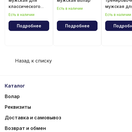
мужская для
мужская Волар
тренировоч
классического
мужская дл
Есть в наличии
волейбола
классическ
Есть в наличии
Есть в наличии
волейбола
Подробнее
Подробнее
Подроб
Назад к списку
Каталог
Волар
Реквизиты
Доставка и самовывоз
Возврат и обмен