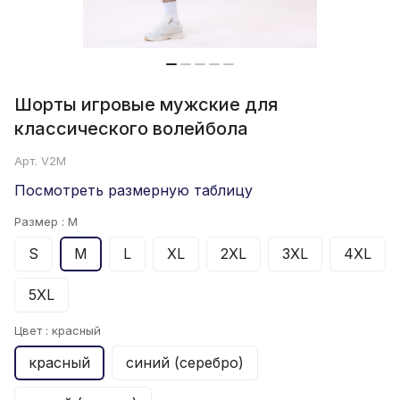
Шорты игровые мужские для
классического волейбола
Арт.
V2M
Посмотреть размерную таблицу
Размер :
M
S
M
L
XL
2XL
3XL
4XL
5XL
Цвет :
красный
красный
синий (серебро)