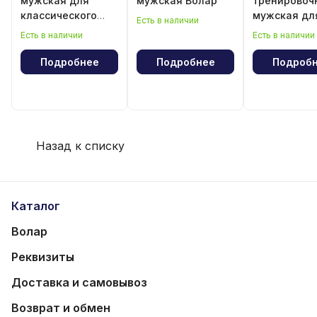
мужская для
мужская Волар
тренировоч
классического
мужская дл
Есть в наличии
волейбола
классическ
Есть в наличии
Есть в наличии
волейбола
Подробнее
Подробнее
Подроб
Назад к списку
Каталог
Волар
Реквизиты
Доставка и самовывоз
Возврат и обмен