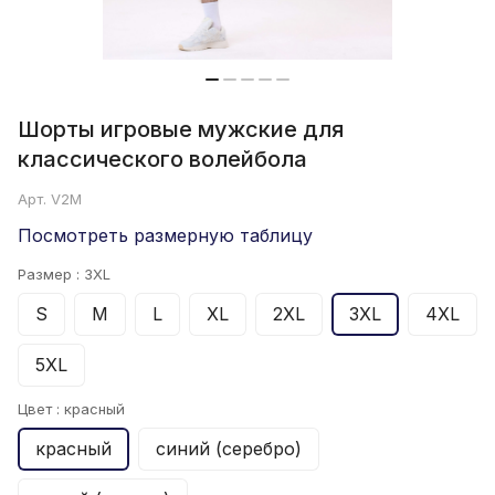
Шорты игровые мужские для
классического волейбола
Арт.
V2M
Посмотреть размерную таблицу
Размер :
3XL
S
M
L
XL
2XL
3XL
4XL
5XL
Цвет :
красный
красный
синий (серебро)