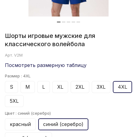
Шорты игровые мужские для
классического волейбола
Арт.
V2M
Посмотреть размерную таблицу
Размер :
4XL
S
M
L
XL
2XL
3XL
4XL
5XL
Цвет :
синий (серебро)
красный
синий (серебро)