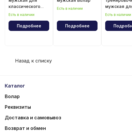
мужская для
мужская Волар
тренировоч
классического
мужская дл
Есть в наличии
волейбола
классическ
Есть в наличии
Есть в наличии
волейбола
Подробнее
Подробнее
Подроб
Назад к списку
Каталог
Волар
Реквизиты
Доставка и самовывоз
Возврат и обмен