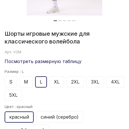
Шорты игровые мужские для
классического волейбола
Арт.
V2M
Посмотреть размерную таблицу
Размер :
L
S
M
L
XL
2XL
3XL
4XL
5XL
Цвет :
красный
красный
синий (серебро)