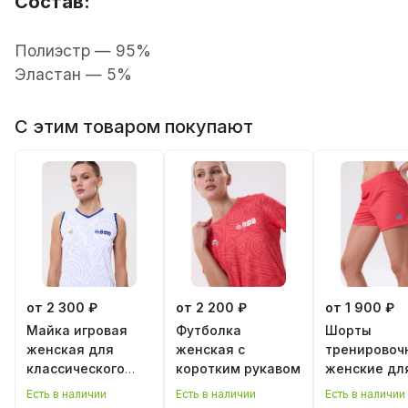
Состав:
Полиэстр — 95%
Эластан — 5%
С этим товаром покупают
от 2 300 ₽
от 2 200 ₽
от 1 900 ₽
Майка игровая
Футболка
Шорты
женская для
женская с
тренировоч
классического
коротким рукавом
женские дл
волейбола
классическ
Есть в наличии
Есть в наличии
Есть в наличии
волейбола