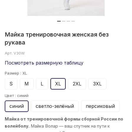
Майка тренировочная женская без
рукава
Арт.
V30W
Посмотреть размерную таблицу
Размер :
XL
S
M
L
XL
2XL
3XL
Цвет :
синий
синий
светло-зелёный
персиковый
Майка от тренировочной формы
сборной России по
волейболу.
Майка
Волар
— ваш спутник на пути к