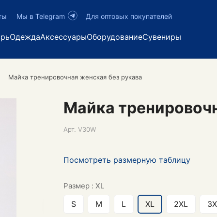
ты
Мы в Telegram
Для оптовых покупателей
арь
Одежда
Аксессуары
Оборудование
Сувениры
Майка тренировочная женская без рукава
Майка тренировочн
Арт.
V30W
Посмотреть размерную таблицу
Размер :
XL
S
M
L
XL
2XL
3X