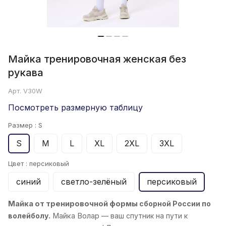
Майка тренировочная женская без
рукава
Арт.
V30W
Посмотреть размерную таблицу
Размер :
S
S
M
L
XL
2XL
3XL
Цвет :
персиковый
синий
светло-зелёный
персиковый
Майка от тренировочной формы
сборной России по
волейболу.
Майка
Волар
— ваш спутник на пути к