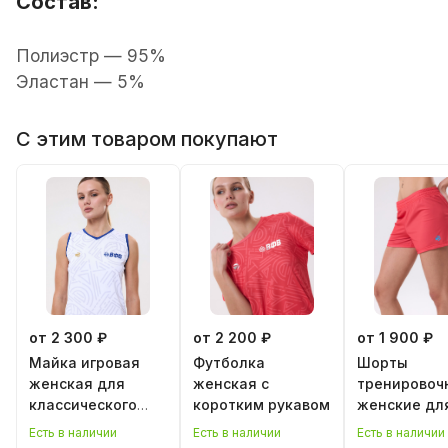
Состав:
Полиэстр — 95%
Эластан — 5%
С этим товаром покупают
от 2 300 ₽
от 2 200 ₽
от 1 900 ₽
Майка игровая
Футболка
Шорты
женская для
женская с
тренировоч
классического
коротким рукавом
женские дл
волейбола
классическ
Есть в наличии
Есть в наличии
Есть в наличии
волейбола