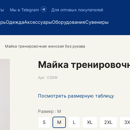
ты
Мы в Telegram
Для оптовых покупателей
арь
Одежда
Аксессуары
Оборудование
Сувениры
Майка тренировочная женская без рукава
Майка тренировочн
Арт.
V30W
Посмотреть размерную таблицу
Размер :
M
S
M
L
XL
2XL
3X