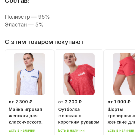
Состав:
Полиэстр — 95%
Эластан — 5%
С этим товаром покупают
от 2 300 ₽
от 2 200 ₽
от 1 900 ₽
Майка игровая
Футболка
Шорты
женская для
женская с
тренировоч
классического
коротким рукавом
женские дл
волейбола
классическ
Есть в наличии
Есть в наличии
Есть в наличии
волейбола