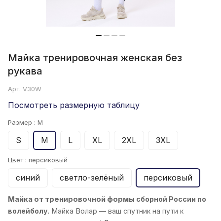
Майка тренировочная женская без
рукава
Арт.
V30W
Посмотреть размерную таблицу
Размер :
M
S
M
L
XL
2XL
3XL
Цвет :
персиковый
синий
светло-зелёный
персиковый
Майка от тренировочной формы
сборной России по
волейболу.
Майка
Волар
— ваш спутник на пути к