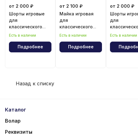
от 2 000 ₽
от 2 100 ₽
от 2 000 ₽
Шорты игровые
Майка игровая
Шорты игро
для
для
для
классического
классического
классическ
волейбола для
волейбола для
волейбола 
Есть в наличии
Есть в наличии
Есть в наличии
девочки
девочки
мальчика
Подробнее
Подробнее
Подроб
Назад к списку
Каталог
Волар
Реквизиты