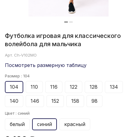
Футболка игровая для классического
волейбола для мальчика
Арт.
Ch-V102MO
Посмотреть размерную таблицу
Размер :
104
104
110
116
122
128
134
140
146
152
158
98
Цвет :
синий
белый
синий
красный