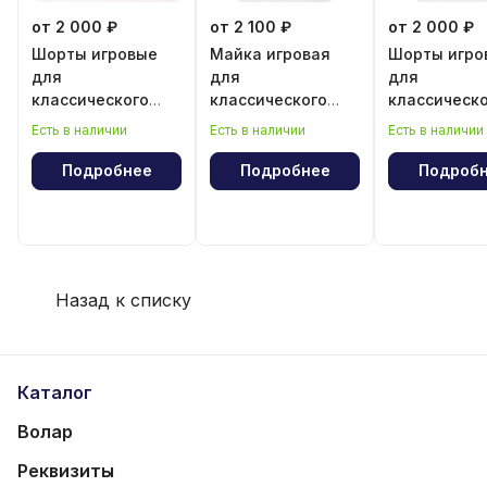
от 2 000 ₽
от 2 100 ₽
от 2 000 ₽
Шорты игровые
Майка игровая
Шорты игро
для
для
для
классического
классического
классическ
волейбола для
волейбола для
волейбола 
Есть в наличии
Есть в наличии
Есть в наличии
девочки
девочки
мальчика
Подробнее
Подробнее
Подроб
Назад к списку
Каталог
Волар
Реквизиты