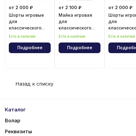
от 2 000 ₽
от 2 100 ₽
от 2 000 ₽
Шорты игровые
Майка игровая
Шорты игро
для
для
для
классического
классического
классическ
волейбола для
волейбола для
волейбола 
Есть в наличии
Есть в наличии
Есть в наличии
девочки
девочки
мальчика
Подробнее
Подробнее
Подроб
Назад к списку
Каталог
Волар
Реквизиты