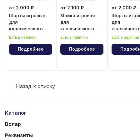
от 2 000 ₽
от 2 100 ₽
от 2 000 ₽
Шорты игровые
Майка игровая
Шорты игро
для
для
для
классического
классического
классическ
волейбола для
волейбола для
волейбола 
Есть в наличии
Есть в наличии
Есть в наличии
девочки
девочки
мальчика
Подробнее
Подробнее
Подроб
Назад к списку
Каталог
Волар
Реквизиты