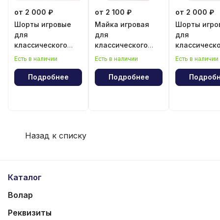
от 2 000 ₽
от 2 100 ₽
от 2 000 ₽
Шорты игровые
Майка игровая
Шорты игро
для
для
для
классического
классического
классическ
волейбола для
волейбола для
волейбола 
Есть в наличии
Есть в наличии
Есть в наличии
девочки
девочки
мальчика
Подробнее
Подробнее
Подроб
Назад к списку
Каталог
Волар
Реквизиты