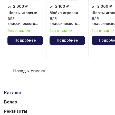
от 2 000 ₽
от 2 100 ₽
от 2 000 ₽
Шорты игровые
Майка игровая
Шорты игро
для
для
для
классического
классического
классическ
волейбола для
волейбола для
волейбола 
Есть в наличии
Есть в наличии
Есть в наличии
девочки
девочки
мальчика
Подробнее
Подробнее
Подроб
Назад к списку
Каталог
Волар
Реквизиты