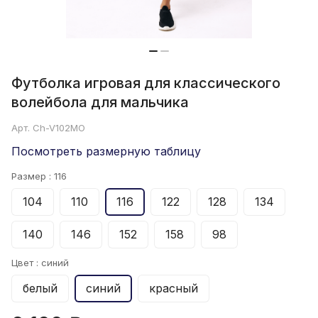
Футболка игровая для классического
волейбола для мальчика
Арт.
Ch-V102MO
Посмотреть размерную таблицу
Размер :
116
104
110
116
122
128
134
140
146
152
158
98
Цвет :
синий
белый
синий
красный