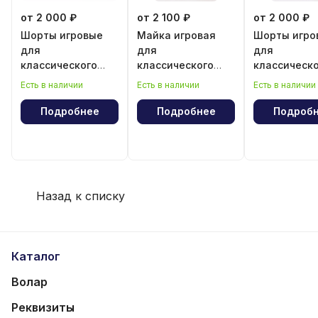
от 2 000 ₽
от 2 100 ₽
от 2 000 ₽
Шорты игровые
Майка игровая
Шорты игро
для
для
для
классического
классического
классическ
волейбола для
волейбола для
волейбола 
Есть в наличии
Есть в наличии
Есть в наличии
девочки
девочки
мальчика
Подробнее
Подробнее
Подроб
Назад к списку
Каталог
Волар
Реквизиты