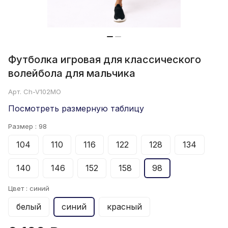
Футболка игровая для классического
волейбола для мальчика
Арт.
Ch-V102MO
Посмотреть размерную таблицу
Размер :
98
104
110
116
122
128
134
140
146
152
158
98
Цвет :
синий
белый
синий
красный