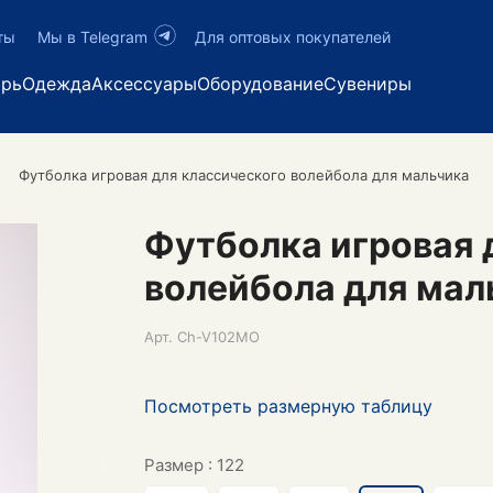
ты
Мы в Telegram
Для оптовых покупателей
арь
Одежда
Аксессуары
Оборудование
Сувениры
Футболка игровая для классического волейбола для мальчика
Футболка игровая 
волейбола для мал
Арт.
Ch-V102MO
Посмотреть размерную таблицу
Размер :
122