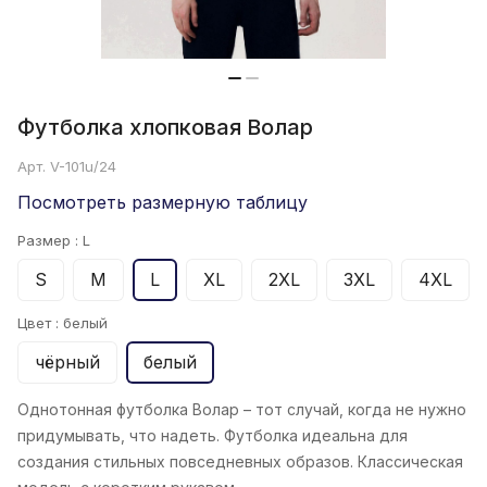
Футболка хлопковая Волар
Арт.
V-101u/24
Посмотреть размерную таблицу
Размер :
L
S
M
L
XL
2XL
3XL
4XL
Цвет :
белый
чёрный
белый
Однотонная футболка Волар
– тот случай, когда не нужно
придумывать, что надеть. Футболка идеальна для
создания стильных повседневных образов. Классическая