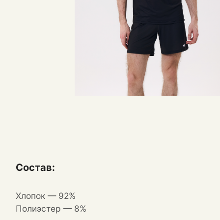
Состав:
Хлопок — 92%
П
олиэстер — 8%