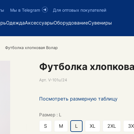
ты
Мы в Telegram
Для оптовых покупателей
арь
Одежда
Аксессуары
Оборудование
Сувениры
Футболка хлопковая Волар
Футболка хлопкова
Арт.
V-101u/24
Посмотреть размерную таблицу
Размер :
L
S
M
L
XL
2XL
3X