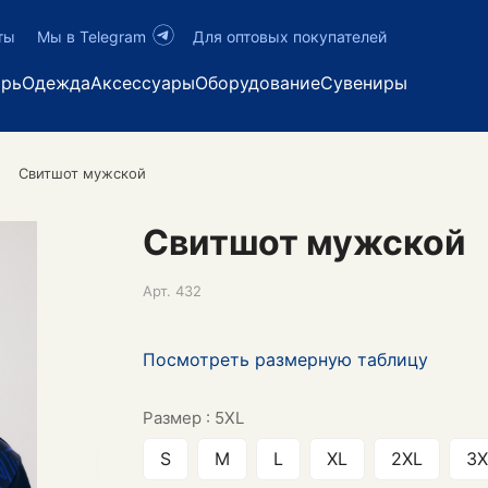
ты
Мы в Telegram
Для оптовых покупателей
арь
Одежда
Аксессуары
Оборудование
Сувениры
Свитшот мужской
Свитшот мужской
Арт.
432
Посмотреть размерную таблицу
Размер :
5XL
S
M
L
XL
2XL
3X