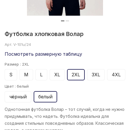
Футболка хлопковая Волар
Арт.
V-101u/24
Посмотреть размерную таблицу
Размер :
2XL
S
M
L
XL
2XL
3XL
4XL
Цвет :
белый
чёрный
белый
Однотонная футболка Волар
– тот случай, когда не нужно
придумывать, что надеть. Футболка идеальна для
создания стильных повседневных образов. Классическая