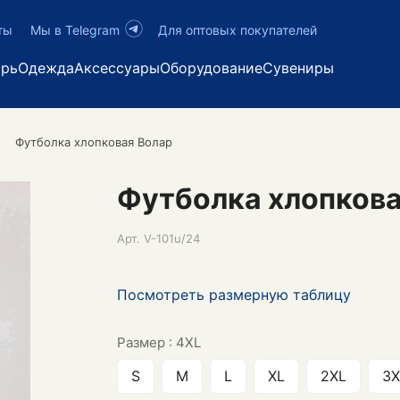
ты
Мы в Telegram
Для оптовых покупателей
арь
Одежда
Аксессуары
Оборудование
Сувениры
Футболка хлопковая Волар
Футболка хлопкова
Арт.
V-101u/24
Посмотреть размерную таблицу
Размер :
4XL
S
M
L
XL
2XL
3X