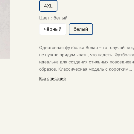
4XL
Цвет :
белый
чёрный
белый
Однотонная футболка Волар
– тот случай, ког
не нужно придумывать, что надеть. Футболк
идеальна для создания стильных повседнев
образов. Классическая модель с коротким
рукавом.
Все описание