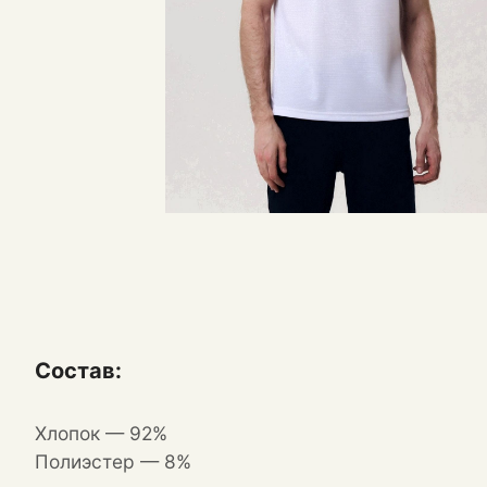
Состав:
Хлопок — 92%
П
олиэстер — 8%