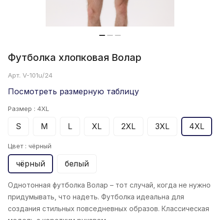
Футболка хлопковая Волар
Арт.
V-101u/24
Посмотреть размерную таблицу
Размер :
4XL
S
M
L
XL
2XL
3XL
4XL
Цвет :
чёрный
чёрный
белый
Однотонная футболка Волар
– тот случай, когда не нужно
придумывать, что надеть. Футболка идеальна для
создания стильных повседневных образов. Классическая