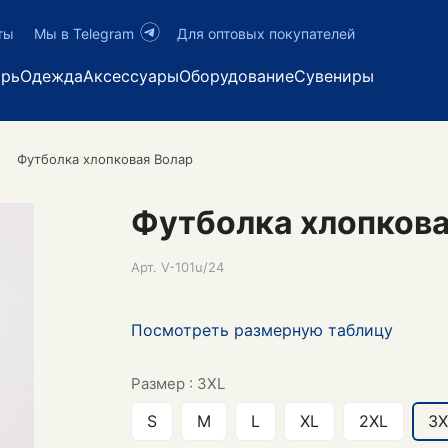
ты
Мы в Telegram
Для оптовых покупателей
арь
Одежда
Аксессуары
Оборудование
Сувениры
Футболка хлопковая Волар
Футболка хлопкова
Арт.
V-101u/24
Посмотреть размерную таблицу
Размер :
3XL
S
M
L
XL
2XL
3X