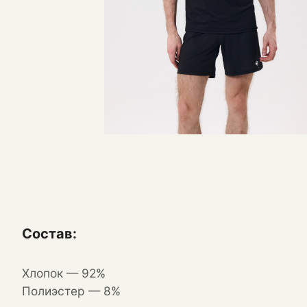
Состав:
Хлопок — 92%
П
олиэстер — 8%