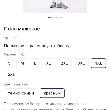
Поло мужское
Арт.
178/п
Посмотреть размерную таблицу
Размер :
4XL
S
M
L
XL
2XL
3XL
4XL
5XL
Цвет :
красный
тёмно-синий
красный
Поло мужское Волар
— стильная, комфортная и
качественная спортивная одежда. Элегантный воротник и